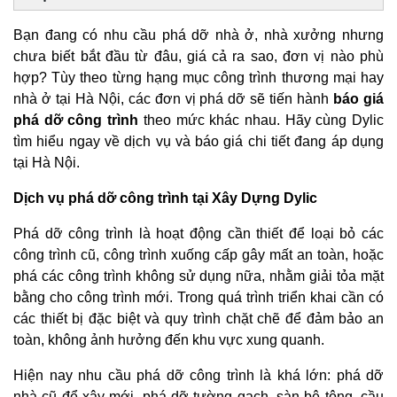
Bạn đang có nhu cầu phá dỡ nhà ở, nhà xưởng nhưng
chưa biết bắt đầu từ đâu, giá cả ra sao, đơn vị nào phù
hợp? Tùy theo từng hạng mục công trình thương mại hay
nhà ở tại Hà Nội, các đơn vị phá dỡ sẽ tiến hành
báo giá
phá dỡ công trình
theo mức khác nhau. Hãy cùng Dylic
tìm hiểu ngay về dịch vụ và báo giá chi tiết đang áp dụng
tại Hà Nội.
Dịch vụ phá dỡ công trình tại Xây Dựng Dylic
Phá dỡ công trình là hoạt động cần thiết để loại bỏ các
công trình cũ, công trình xuống cấp gây mất an toàn, hoặc
phá các công trình không sử dụng nữa, nhằm giải tỏa mặt
bằng cho công trình mới. Trong quá trình triển khai cần có
các thiết bị đặc biệt và quy trình chặt chẽ để đảm bảo an
toàn, không ảnh hưởng đến khu vực xung quanh.
Hiện nay nhu cầu phá dỡ công trình là khá lớn: phá dỡ
nhà cũ để xây mới, phá dỡ tường gạch, sàn bê tông, cầu