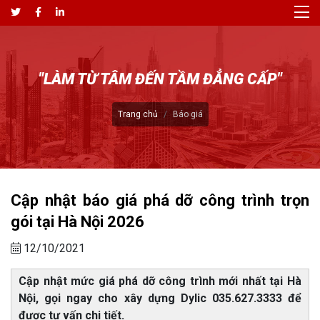
"LÀM TỪ TÂM ĐẾN TẦM ĐẲNG CẤP"
Trang chủ
Báo giá
Cập nhật báo giá phá dỡ công trình trọn
gói tại Hà Nội 2026
12/10/2021
Cập nhật mức giá phá dỡ công trình mới nhất tại Hà
Nội, gọi ngay cho xây dựng Dylic 035.627.3333 để
được tư vấn chi tiết.