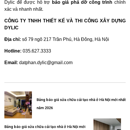
Dylic để được hỗ trợ
báo giá phá dỡ công trình
chính
xác và nhanh nhất.
CÔNG TY TNHH THIẾT KẾ VÀ THI CÔNG XÂY DỰNG
DYLIC
Địa chỉ:
số 79 ngõ 217 Trần Phú, Hà Đông, Hà Nội
Hotline:
035.627.3333
Email:
datphan.dylic@gmail.com
Bảng báo giá sửa chữa cải tạo nhà ở Hà Nội mới nhất
năm 2026
Bảng báo giá sửa chữa cải tạo nhà ở Hà Nội mới