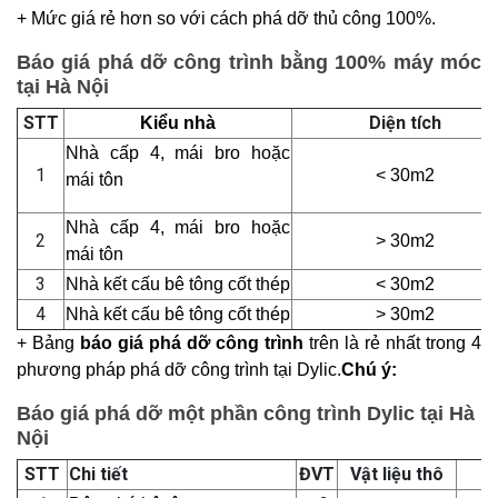
+ Mức giá rẻ hơn so với cách phá dỡ thủ công 100%.
Báo giá phá dỡ công trình bằng 100% máy móc
tại Hà Nội
STT
Diện tích
Kiểu nhà
Nhà cấp 4, mái bro hoặc
1
< 30m2
mái tôn
Nhà cấp 4, mái bro hoặc
2
> 30m2
mái tôn
3
Nhà kết cấu bê tông cốt thép
< 30m2
4
Nhà kết cấu bê tông cốt thép
> 30m2
+ Bảng
báo giá phá dỡ công trình
trên là rẻ nhất trong 4
phương pháp phá dỡ công trình tại Dylic.
Chú ý:
Báo giá phá dỡ một phần công trình Dylic tại Hà
Nội
STT
Chi tiết
ĐVT
Vật liệu thô
N