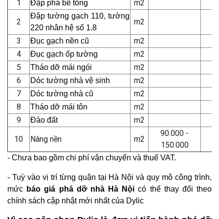
1
m2
Đập phá bê tông
Đập tường gạch 110, tường
2
m2
220 nhân hệ số 1.8
3
m2
Đục gạch nền cũ
4
m2
Đục gạch ốp tường
5
m2
Tháo dỡ mái ngói
6
m2
Dóc tường nhà vệ sinh
7
m2
Dóc tường nhà cũ
8
m2
Tháo dỡ mái tôn
9
m2
Đào đất
90.000 -
10
Nâng nền
m2
150.000
- Chưa bao gồm chi phí vận chuyển và thuế VAT.
- Tuỳ vào vị trí từng quận tại Hà Nội và quy mô công trình,
mức
báo giá phá dỡ nhà Hà Nội
có thể thay đổi theo
chính sách cập nhật mới nhất của Dylic