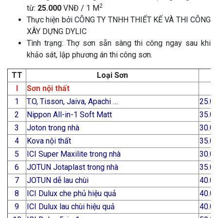
2
từ:
25.000
VNĐ / 1 M
Thực hiện bởi CÔNG TY TNHH THIẾT KẾ VÀ THI CÔNG
XÂY DỰNG DYLIC
Tình trạng: Thợ sơn sẵn sàng thi công ngay sau khi
khảo sát, lập phương án thi công sơn.
TT
Loại Sơn
I
Sơn nội thất
1
T.O, Tisson, Jaiva, Apachi …
25.0
2
Nippon All-in-1 Soft Matt
35.0
3
Joton trong nhà
30.0
4
Kova nội thất
35.0
5
ICI Super Maxilite trong nhà
30.0
6
JOTUN Jotaplast trong nhà
35.0
7
JOTUN dễ lau chùi
40.0
8
ICI Dulux che phủ hiệu quả
40.0
9
ICI Dulux lau chùi hiệu quả
40.0