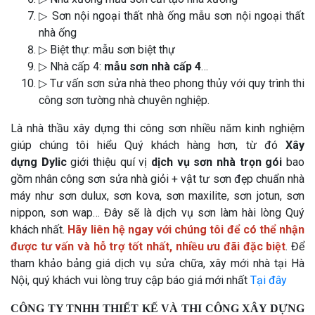
▷ Sơn nội ngoại thất nhà ống mẫu sơn nội ngoại thất
nhà ống
▷ Biệt thự: mẫu sơn biệt thự
▷ Nhà cấp 4:
mẫu sơn nhà cấp 4
…
▷ Tư vấn sơn sửa nhà theo phong thủy với quy trình thi
công sơn tường nhà chuyên nghiệp.
Là nhà thầu xây dựng thi công sơn nhiều năm kinh nghiệm
giúp chúng tôi hiểu Quý khách hàng hơn, từ đó
Xây
dựng
D
ylic
giới thiệu quí vị
dịch vụ sơn nhà trọn gói
bao
gồm nhân công sơn sửa nhà giỏi + vật tư sơn đẹp chuẩn nhà
máy như sơn dulux, sơn kova, sơn maxilite, sơn jotun, sơn
nippon, sơn wap… Đây sẽ là dịch vụ sơn làm hài lòng Quý
khách nhất.
Hãy liên hệ ngay với chúng tôi để có thể nhận
được tư vấn và hỗ trợ tốt nhất, nhiều ưu đãi đặc biệt
. Để
tham khảo bảng giá dịch vụ sửa chữa, xây mới nhà tại Hà
Nội, quý khách vui lòng truy cập báo giá mới nhất
Tại đây
CÔNG TY TNHH THIẾT KẾ VÀ THI CÔNG XÂY DỰNG